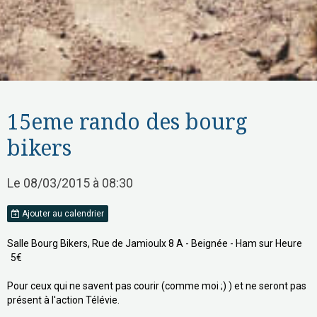
15eme rando des bourg
bikers
Le 08/03/2015
à 08:30
Ajouter au calendrier
Salle Bourg Bikers, Rue de Jamioulx 8 A - Beignée - Ham sur Heure
5€
Pour ceux qui ne savent pas courir (comme moi ;) ) et ne seront pas
présent à l'action Télévie.
0471/11.56.59 - 0495/33.77.75
www.bourgbikers.be