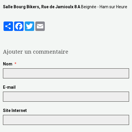
Salle Bourg Bikers, Rue de Jamioulx 8 A
Beignée - Ham sur Heure
Partager
Facebook
Twitter
Email
Aucune note. Soyez le premier à attribuer une note !
Ajouter un commentaire
Nom
E-mail
Site Internet