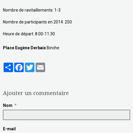
Nombre de ravitaillements: 1-3
Nombre de participants en 2014: 250
Heure de départ: 8.00-11.30
francois.beautrix@gmail.com - 0496/93.79.97
http://www.incos.be/
Place Eugène Derbaix
Binche
Partager
Facebook
Twitter
Email
Aucune note. Soyez le premier à attribuer une note !
Ajouter un commentaire
Nom
E-mail