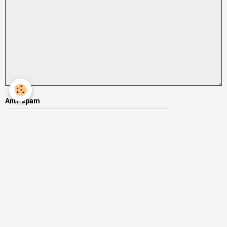
Anti-spam
CLIQUEZ POUR VALIDER
IconCaptcha ©
Ajouter
Les Geminis en pratique
Les sorties Geminis
Les GeminiBikers et MBF