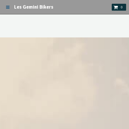
Les Gemini Bikers
0