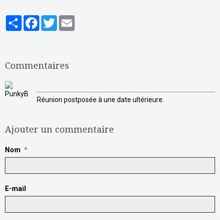
Partager
Facebook
Twitter
Email
Aucune note. Soyez le premier à attribuer une note !
Commentaires
1. PunkyB
Le 31/05/2016
Réunion postposée à une date ultérieure.
Ajouter un commentaire
Nom
E-mail