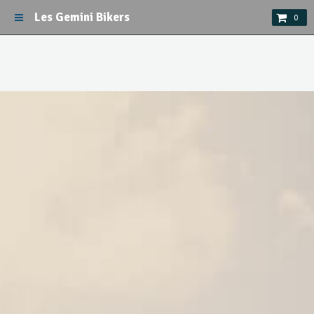
Les Gemini Bikers
0