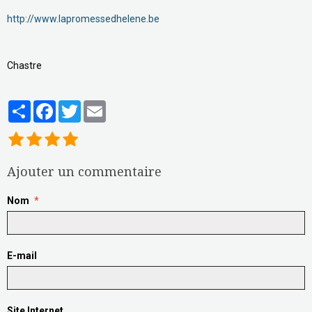
http://www.lapromessedhelene.be
Brunolombat@hotmail.com
http://www.lapromessedhelene.be
Chastre
Partager
Facebook
Twitter
Email
1
vote. Moyenne
4
sur 5.
Ajouter un commentaire
Nom
E-mail
Site Internet