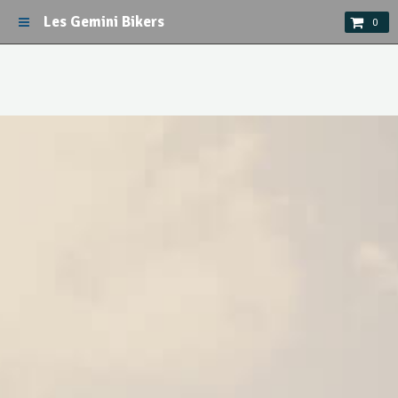
Les Gemini Bikers
0