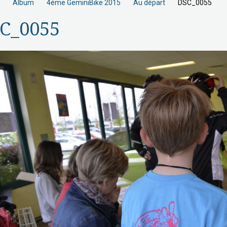
Album
4éme GeminiBike 2015
Au départ
DSC_0055
C_0055