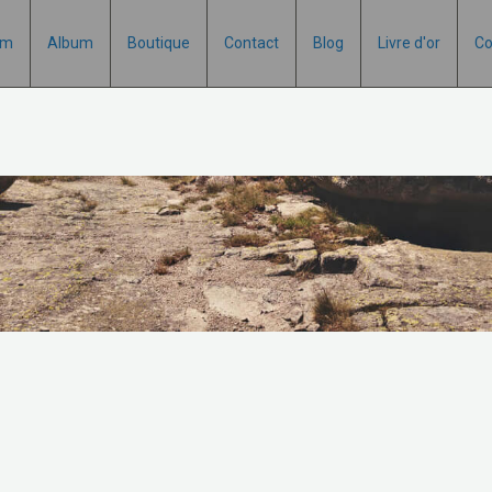
um
Album
Boutique
Contact
Blog
Livre d'or
Co