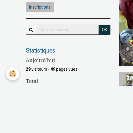
Inscriptions
OK
Statistiques
Aujourd'hui
29
visiteurs -
49
pages vues
Total
148014
visiteurs -
538627
pages vues
Contenu
Nombre de pages :
16
P