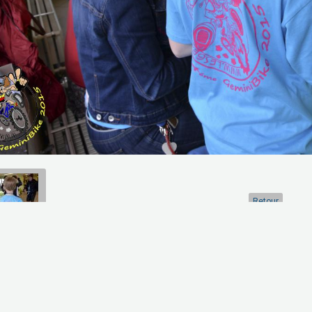
Retour
artager
Facebook
Twitter
Email
Aucune note. Soyez le premier à attribuer une note !