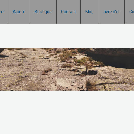
um
Album
Boutique
Contact
Blog
Livre d'or
Co