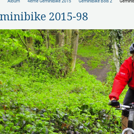
Album
4éme GeminiBike 2015
GeminiBike Bois 2
Geminib
minibike 2015-98