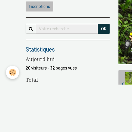
Inscriptions
OK
Statistiques
Aujourd'hui
20
visiteurs -
32
pages vues
Total
147855
visiteurs -
538385
pages vues
Contenu
Nombre de pages :
16
P