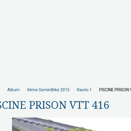
Album
4éme GeminiBike 2015
Ravito 1
PISCINE PRISON 
SCINE PRISON VTT 416