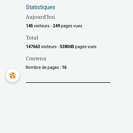
Statistiques
Aujourd'hui
145
visiteurs -
249
pages vues
Total
147663
visiteurs -
538045
pages vues
Contenu
Nombre de pages :
16
Les GeminiBikers et MBF
Mountain Bikers Fondation
Besoin d'informations
supplémentaires?