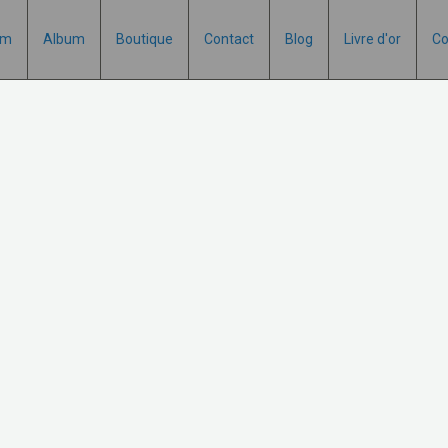
um
Album
Boutique
Contact
Blog
Livre d'or
Co