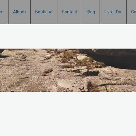
um
Album
Boutique
Contact
Blog
Livre d'or
Co