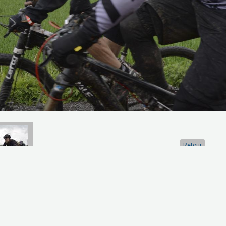
Retour
artager
Facebook
Twitter
Email
Aucune note. Soyez le premier à attribuer une note !