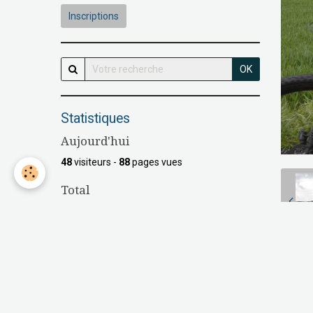
Inscriptions
OK
Statistiques
Aujourd'hui
48
visiteurs -
88
pages vues
Total
147747
visiteurs -
538183
pages vues
Contenu
Nombre de pages :
16
P