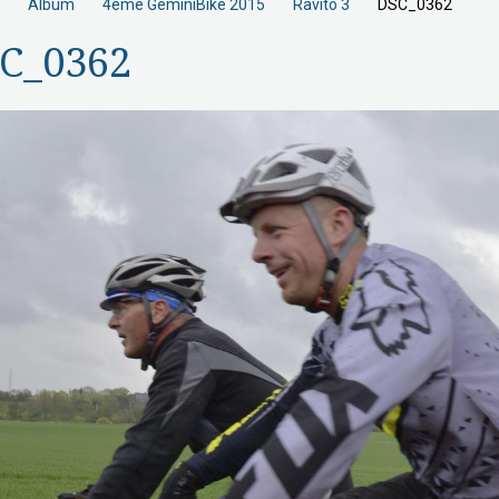
Album
4éme GeminiBike 2015
Ravito 3
DSC_0362
C_0362