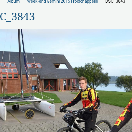
Album
Week-end Gemini 2015 Froidchappelle
DSC_3843
C_3843