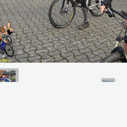
Retour
artager
Facebook
Twitter
Email
Aucune note. Soyez le premier à attribuer une note !