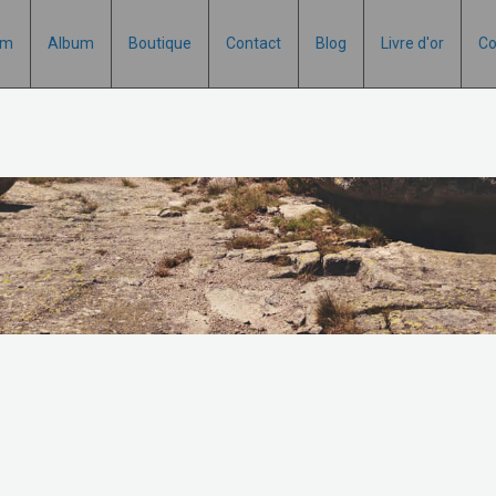
um
Album
Boutique
Contact
Blog
Livre d'or
Co