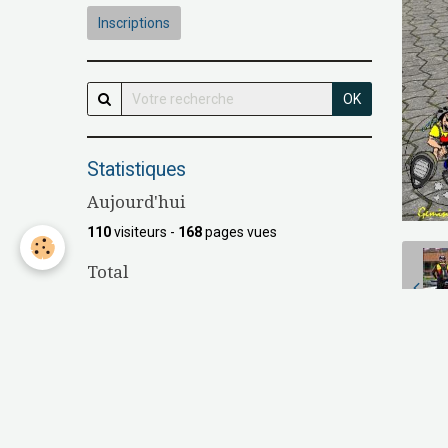
Inscriptions
OK
Statistiques
Aujourd'hui
110
visiteurs -
168
pages vues
Total
147628
visiteurs -
537964
pages vues
Contenu
Nombre de pages :
16
P