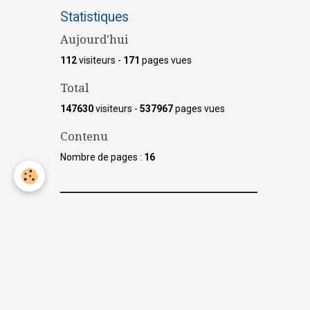
Statistiques
Aujourd'hui
112
visiteurs -
171
pages vues
Total
147630
visiteurs -
537967
pages vues
Contenu
Nombre de pages :
16
Les GeminiBikers et MBF
Mountain Bikers Fondation
Besoin d'informations
supplémentaires?