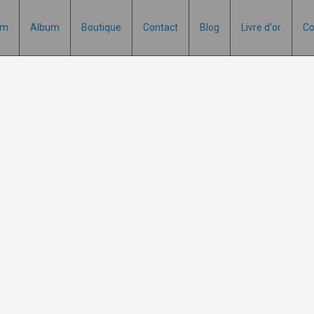
um
Album
Boutique
Contact
Blog
Livre d'or
Co