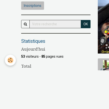
Inscriptions
OK
Statistiques
Aujourd'hui
53
visiteurs -
85
pages vues
Total
147888
visiteurs -
538438
pages vues
Contenu
Nombre de pages :
16
P