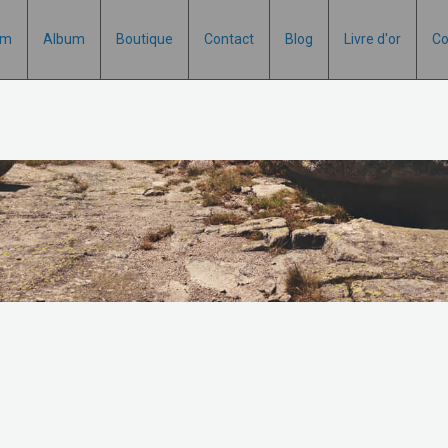
um
Album
Boutique
Contact
Blog
Livre d'or
Co