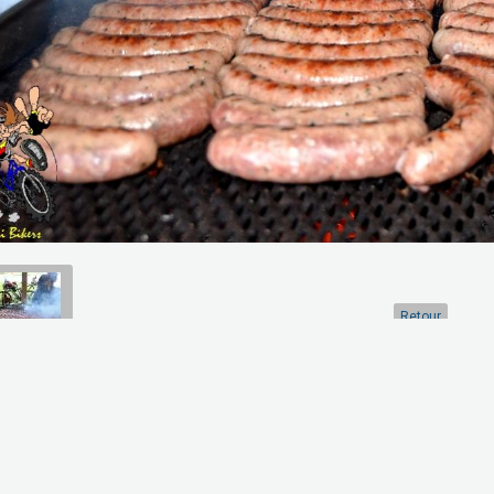
Retour
artager
Facebook
Twitter
Email
Aucune note. Soyez le premier à attribuer une note !