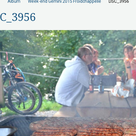
Album
Week-end Gemini 2015 Froidchappelle
DSC_3956
C_3956