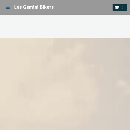
Les Gemini Bikers
0