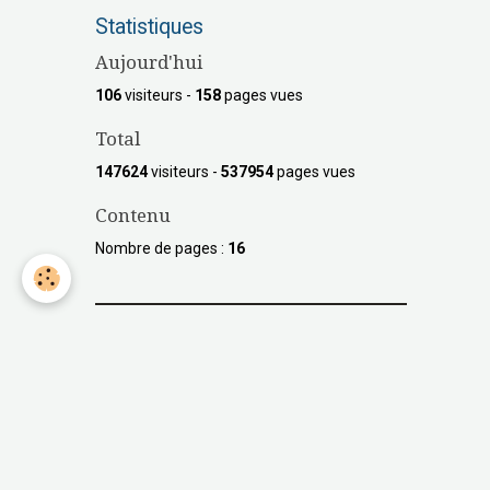
Statistiques
Aujourd'hui
106
visiteurs -
158
pages vues
Total
147624
visiteurs -
537954
pages vues
Contenu
Nombre de pages :
16
Les GeminiBikers et MBF
Mountain Bikers Fondation
Besoin d'informations
supplémentaires?