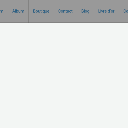
um
Album
Boutique
Contact
Blog
Livre d'or
Co