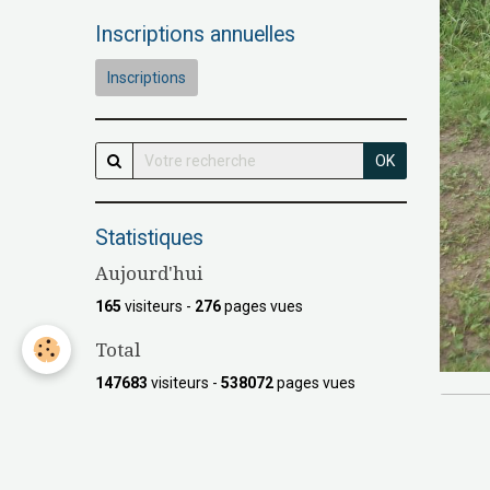
Inscriptions annuelles
Inscriptions
OK
Statistiques
Aujourd'hui
165
visiteurs -
276
pages vues
Total
147683
visiteurs -
538072
pages vues
Contenu
Nombre de pages :
16