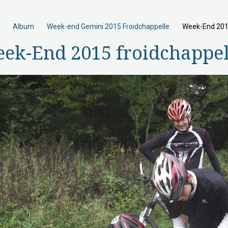
Album
Week-end Gemini 2015 Froidchappelle
Week-End 2015
ek-End 2015 froidchappel