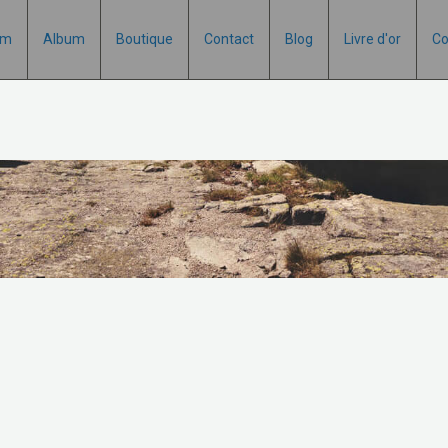
um
Album
Boutique
Contact
Blog
Livre d'or
Co