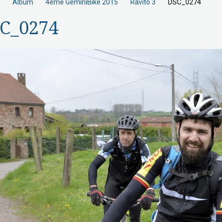
Album
4éme GeminiBike 2015
Ravito 3
DSC_0274
C_0274