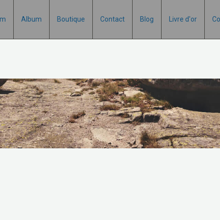
um
Album
Boutique
Contact
Blog
Livre d'or
Co