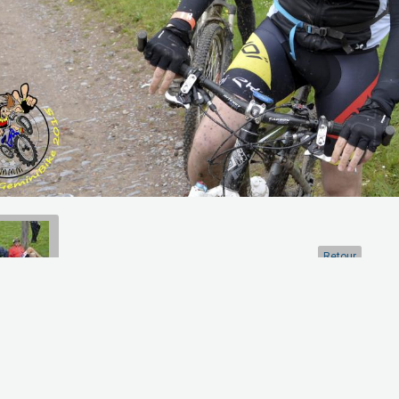
Retour
artager
Facebook
Twitter
Email
Aucune note. Soyez le premier à attribuer une note !