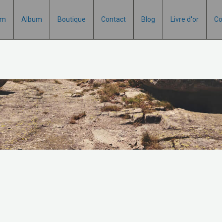
um
Album
Boutique
Contact
Blog
Livre d'or
Co