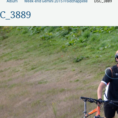
Album
Week-end Gemini 2015 Froidchappelle
DSC_3889
C_3889