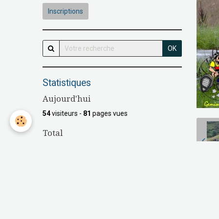
Inscriptions
OK
Statistiques
Aujourd'hui
54
visiteurs -
81
pages vues
Total
148039
visiteurs -
538659
pages vues
Contenu
Nombre de pages :
16
P