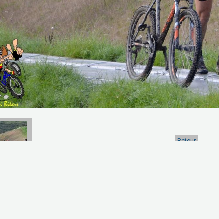
Retour
artager
Facebook
Twitter
Email
Aucune note. Soyez le premier à attribuer une note !